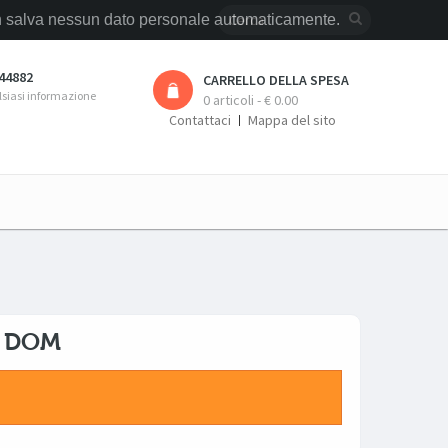
 non salva nessun dato personale automaticamente.
44882
CARRELLO DELLA SPESA
lsiasi informazione
0 articoli - € 0.00
Contattaci
Mappa del sito
E DOM