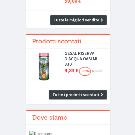
59,00 €
Tutte le migliori vendite
Prodotti scontati
GESAL RISERVA
D'ACQUA OASI ML.
330
4,83 €
6,90 €
-30%
Tutte i prodotti scontati
Dove siamo