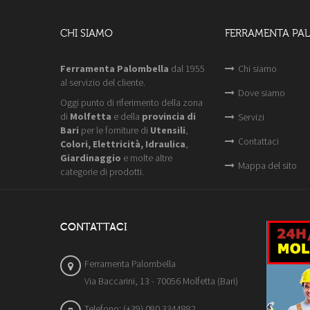
CHI SIAMO
FERRAMENTA PA
Ferramenta Palombella
dal 1955
Chi siamo
al servizio del cliente.
Dove siamo
Oggi punto di riferimento della zona
di
Molfetta
e della
provincia di
Servizi
Bari
per le forniture di
Utensili
,
Contattaci
Colori, Elettricità, Idraulica
,
Giardinaggio
e molte altre
Mappa del sito
categorie di prodotti.
CONTATTACI
Ferramenta Palombella
Via Baccarini, 13 - 70056 Molfetta (Bari)
Telefono: (+39) 080 3344882