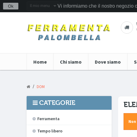
Il mio menu
Vi informiamo che il nostro negozio 
Ok
Home
Chi siamo
Dove siamo
S
/
DOM
CATEGORIE
ELE
Ferramenta
Non 
Tempo libero