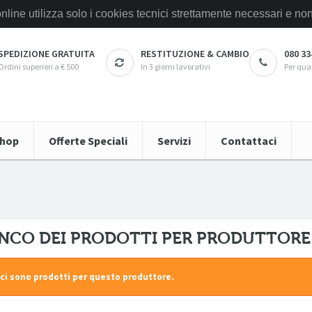
online utilizza solo i cookies tecnici strettamente necessari e
SPEDIZIONE GRATUITA
RESTITUZIONE & CAMBIO
080 33
Ordini superiori a € 500
In 3 giorni lavorativi
Per qua
hop
Offerte Speciali
Servizi
Contattaci
NCO DEI PRODOTTI PER PRODUTTOR
ci sono prodotti per questo produttore.