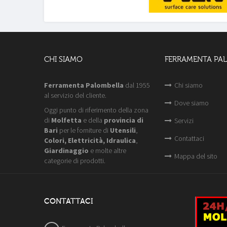
CHI SIAMO
FERRAMENTA PA
Ferramenta Palombella
dal 1955
Chi siamo
al servizio del cliente.
Dove siamo
Oggi punto di riferimento della zona
di
Molfetta
e della
provincia di
Servizi
Bari
per le forniture di
Utensili
,
Contattaci
Colori, Elettricità, Idraulica
,
Giardinaggio
e molte altre
Mappa del sito
categorie di prodotti.
CONTATTACI