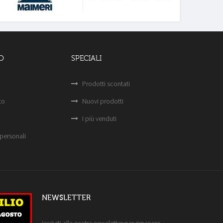
O
SPECIALI
Prodotti scontati
to
Nuovi prodotti
I più venduti
personali
NEWSLETTER