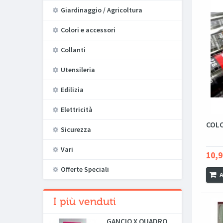
Giardinaggio / Agricoltura
Colori e accessori
Collanti
Utensileria
Edilizia
Elettricità
COLO
Sicurezza
Vari
10,9
Offerte Speciali
A
I più venduti
GANCIO X QUADRO