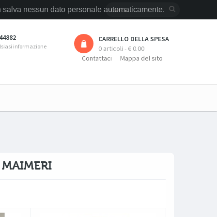
 non salva nessun dato personale automaticamente.
44882
CARRELLO DELLA SPESA
lsiasi informazione
0 articoli - € 0.00
Contattaci
Mappa del sito
 MAIMERI