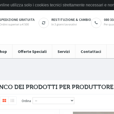
online utilizza solo i cookies tecnici strettamente necessari e
SPEDIZIONE GRATUITA
RESTITUZIONE & CAMBIO
080 33
Ordini superiori a € 500
In 3 giorni lavorativi
Per qua
hop
Offerte Speciali
Servizi
Contattaci
NCO DEI PRODOTTI PER PRODUTTORE
Ordina