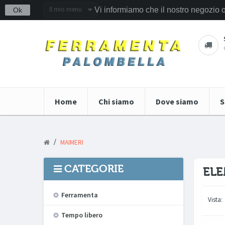
Il mio menu
Vi informiamo che il nostro negozio 
Ok
Home
Chi siamo
Dove siamo
S
/
MAIMERI
CATEGORIE
ELE
Ferramenta
Vista:
Tempo libero