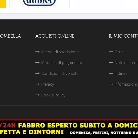
LOMBELLA
ACQUISTI ONLINE
IL MIO CONT
Metodi di spedizione
Ordini
Modalità di pagamento
Note di credi
Condizioni di vendita
Indirizzi
Privacy
Informazioni 
Cookie Policy